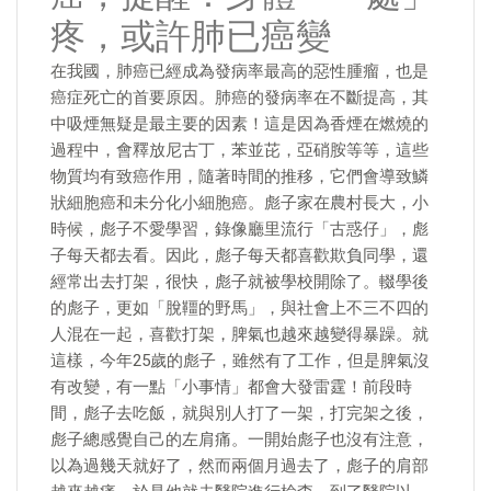
疼，或許肺已癌變
在我國，肺癌已經成為發病率最高的惡性腫瘤，也是
癌症死亡的首要原因。肺癌的發病率在不斷提高，其
中吸煙無疑是最主要的因素！這是因為香煙在燃燒的
過程中，會釋放尼古丁，苯並芘，亞硝胺等等，這些
物質均有致癌作用，隨著時間的推移，它們會導致鱗
狀細胞癌和未分化小細胞癌。彪子家在農村長大，小
時候，彪子不愛學習，錄像廳里流行「古惑仔」，彪
子每天都去看。因此，彪子每天都喜歡欺負同學，還
經常出去打架，很快，彪子就被學校開除了。輟學後
的彪子，更如「脫韁的野馬」，與社會上不三不四的
人混在一起，喜歡打架，脾氣也越來越變得暴躁。就
這樣，今年25歲的彪子，雖然有了工作，但是脾氣沒
有改變，有一點「小事情」都會大發雷霆！前段時
間，彪子去吃飯，就與別人打了一架，打完架之後，
彪子總感覺自己的左肩痛。一開始彪子也沒有注意，
以為過幾天就好了，然而兩個月過去了，彪子的肩部