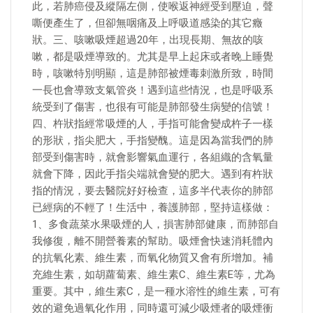
此，若肺癌侵及縱隔左側，使喉返神經受到壓迫，聲
嘶便產生了，但卻無咽痛及上呼吸道感染的其它癥
狀。三、咳嗽吸煙超過20年，出現長期、無故的咳
嗽，都是吸煙導致的。尤其是早上起床或者晚上睡覺
時，咳嗽特別明顯，這是肺部被煙毒刺激所致，時間
一長也會導致支氣管炎！遇到這些情況，也是呼吸系
統受到了傷害，也很有可能是肺部發生病變的信號！
四、杵狀指經常吸煙的人，手指可能會變成杵子一樣
的形狀，指尖肥大，手指變醜。這是因為當我們的肺
部受到傷害時，就會影響氣血運行，各組織的含氧量
就會下降，因此手指尖端就會變的肥大。遇到有杵狀
指的情況，要去醫院好好檢查，這多半代表你的肺部
已經病的不輕了！生活中，養護肺部，堅持這樣做：
1、多食蔬菜水果吸煙的人，損害肺部健康，而肺部自
我修復，離不開營養素的幫助。吸煙會快速消耗體內
的抗氧化素、維生素，而氧化物質又會有所增加。補
充維生素，如胡蘿蔔素、維生素C、維生素E等，尤為
重要。其中，維生素C，是一種水溶性的維生素，可有
效的避免過氧化作用，同時還可減少吸煙者的吸煙衝