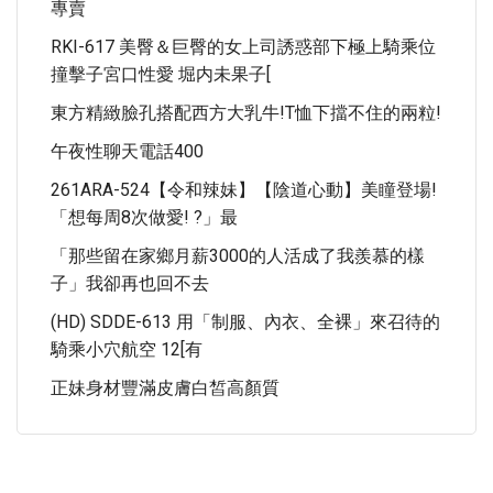
專賣
RKI-617 美臀＆巨臀的女上司誘惑部下極上騎乘位
撞擊子宮口性愛 堀内未果子[
東方精緻臉孔搭配西方大乳牛!T恤下擋不住的兩粒!
午夜性聊天電話400
261ARA-524【令和辣妹】【陰道心動】美瞳登場!
「想每周8次做愛! ?」最
「那些留在家鄉月薪3000的人活成了我羨慕的樣
子」我卻再也回不去
(HD) SDDE-613 用「制服、內衣、全裸」來召待的
騎乘小穴航空 12[有
正妹身材豐滿皮膚白皙高顏質