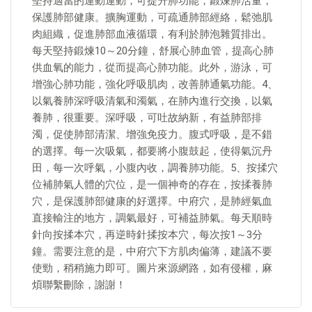
堅持適當的運動運動，可提升肺功能，鍛煉肺活量，
保護肺部健康。擴胸運動，可疏通肺部經絡，鬆弛肌
肉組織，促進肺部血液循環，有利於肺泡雜質排出。
每天堅持鍛煉10～20分鐘，舒展心肺血管，提高心肺
供血氧的能力，從而提高心肺功能。此外，游泳，可
增強心肺功能，強化呼吸肌肉，改善肺通氣功能。4、
以氣養肺深呼吸清氣和濁氣，在肺內進行交換，以氣
養肺，很重要。深呼吸，可吐故納新，有益肺部排
濁，促使肺部清潔、增強免疫力。腹式呼吸，是不錯
的選擇。每一次吸氣，都要將小腹鼓起，使得氣沉丹
田，每一次呼氣，小腹內收，調養肺功能。5、按揉穴
位補肺氣人體的穴位，是一個神奇的存在，按揉養肺
穴，是保護肺部健康的好選擇。中府穴，是肺經氣血
直接輸注的地方，調氣最好，可補益肺氣。每天順時
針向按揉本穴，再逆時針揉按本穴，每次按1～3分
鐘。需要注意的是，中府穴下方肌肉偏薄，建議不要
使勁，稍稍施力即可。圖片來源網路，如有侵權，麻
煩聯繫刪除，謝謝！