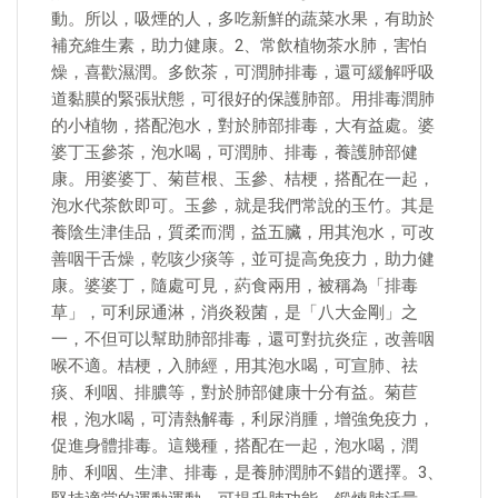
動。所以，吸煙的人，多吃新鮮的蔬菜水果，有助於
補充維生素，助力健康。2、常飲植物茶水肺，害怕
燥，喜歡濕潤。多飲茶，可潤肺排毒，還可緩解呼吸
道黏膜的緊張狀態，可很好的保護肺部。用排毒潤肺
的小植物，搭配泡水，對於肺部排毒，大有益處。婆
婆丁玉參茶，泡水喝，可潤肺、排毒，養護肺部健
康。用婆婆丁、菊苣根、玉參、桔梗，搭配在一起，
泡水代茶飲即可。玉參，就是我們常說的玉竹。其是
養陰生津佳品，質柔而潤，益五臟，用其泡水，可改
善咽干舌燥，乾咳少痰等，並可提高免疫力，助力健
康。婆婆丁，隨處可見，葯食兩用，被稱為「排毒
草」，可利尿通淋，消炎殺菌，是「八大金剛」之
一，不但可以幫助肺部排毒，還可對抗炎症，改善咽
喉不適。桔梗，入肺經，用其泡水喝，可宣肺、祛
痰、利咽、排膿等，對於肺部健康十分有益。菊苣
根，泡水喝，可清熱解毒，利尿消腫，增強免疫力，
促進身體排毒。這幾種，搭配在一起，泡水喝，潤
肺、利咽、生津、排毒，是養肺潤肺不錯的選擇。3、