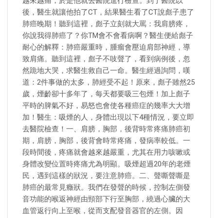
越來越痛，於是他就去醫院進行檢查。到了醫院以
後，醫生就讓他拍了CT，結果醫生看了CT說彪子患了
肺癌晚期！聽到這裡，彪子立刻就大罵：我肩膀疼，
你說我得肺癌了？你TM會不會看病啊？醫生便給彪子
耐心的解釋：肺癌嚴重時，腫瘤會壓迫肩部神經，導
致肩痛。聽到這裡，彪子不吱聲了，看到病例後，忽
然跪地大哭，求醫生救自己一命。醫生經過詢問，嘆
道：2件事做的太多，肺經受不起！原來，彪子雖然25
歲，煙齡卻十多年了，每天都要吸三包煙！加上彪子
平時的脾氣不好，易怒也會使各種癌症的幾率大大增
加！醫生：吸煙的人，身體出現以下4種情況，要立即
去醫院檢查！一、肩膀，胸部，後背時常疼痛肺癌初
期，肩膀，胸部，後背會時常疼痛，發病率較低。一
段時間後，疼痛就會越來越嚴重，尤其在用力咳嗽或
身體改變位置時疼痛尤為明顯。吸煙超過20年的老煙
民，遇到這樣的狀況，要注意肺癌。二、聲嘶聲嘶是
肺癌的最常見癥狀。我們在發聲的時候，控制左側發
音功能的喉返神經由頸部下行至胸部，繞過心臟的大
血管返行向上至喉，從而支配發音器官的左側。因