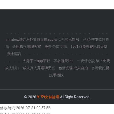
.
.
.
.
.
.
.
.
.
.
.
.
.
.
.
.
.
.
.
.
.
.
.
.
mmbox彩虹戶外實戰直播app,美女視頻六間房
已 婚 交友軟體推
薦
金瓶梅視訊聊天室
免費 色情 遊戲
live173免費視訊聊天室
撩妺情話
.
.
.
.
.
.
.
.
.
.
.
.
.
.
.
.
.
.
.
.
.
.
.
.
大秀平台app下載
匿名聊天line
一夜情小說,線上免費
成人影片
成人真人秀場聊天室
色情光碟,成人自拍
台灣愛妃視
訊手機版
© 2026
9159女神論壇
All Right Reserved.
修改時間:2026-07-31 00:57:52