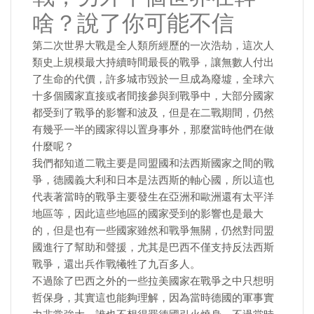
啥？說了你可能不信
第二次世界大戰是全人類所經歷的一次浩劫，這次人
類史上規模最大持續時間最長的戰爭，讓無數人付出
了生命的代價，許多城市毀於一旦成為廢墟，全球六
十多個國家直接或者間接參與到戰爭中，大部分國家
都受到了戰爭的影響和波及，但是在二戰期間，仍然
有幾乎一半的國家得以置身事外，那麼當時他們在做
什麼呢？
我們都知道二戰主要是同盟國和法西斯國家之間的戰
爭，德國義大利和日本是法西斯的軸心國，所以這也
代表著當時的戰爭主要發生在亞洲和歐洲還有太平洋
地區等，因此這些地區的國家受到的影響也是最大
的，但是也有一些國家雖然和戰爭無關，仍然對同盟
國進行了幫助和聲援，尤其是巴西不僅支持反法西斯
戰爭，還出兵作戰犧牲了九百多人。
不過除了巴西之外的一些拉美國家在戰爭之中只想明
哲保身，其實這也能夠理解，因為當時德國的軍事實