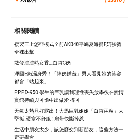
Av影片
( 23870 )
相關閱讀
複製三上悠亞模式？前AKB48平嶋夏海挺F奶強勢
全裸出擊
散發濃濃熟女香....白皙G奶
渾圓E奶濕身秀！「捧奶嬌羞」男人看見她的笑容
都會「站起來」
PPPD-950 學生的巨乳讓我理性喪失放學後在愛情
賓館持續與可憐中出做愛 楪可
天氣太熱只好露出！大馬巨乳姐姐「白皙兩粒」太
堅挺..硬塞不舒服 : 肩帶快斷掉惹
生活中朋友太少，該怎麼交到新朋友，這些方法一
定要學會