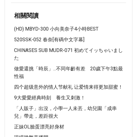
相關閱讀
(HD) MBYD-300 小向美奈子4小時BEST
520SSK-052 春奈[有碼中文字幕]
CHINASES SUB MUDR-071 初めてイッちゃいまし
た
做愛還挑「時辰」...不同年齡有差 20歲下午3點最
性福
四个超级意外的情人节献礼 让爱情来得更加甜蜜！
9大愛愛經典時刻 養生又刺激！
「人販子」出沒，小學一人未丟，幼兒園「成串
兒」帶走，差距很大
正妹OL臉蛋漂亮好身材