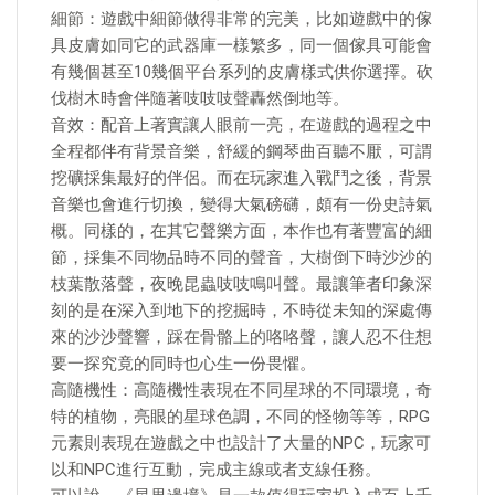
細節：遊戲中細節做得非常的完美，比如遊戲中的傢
具皮膚如同它的武器庫一樣繁多，同一個傢具可能會
有幾個甚至10幾個平台系列的皮膚樣式供你選擇。砍
伐樹木時會伴隨著吱吱吱聲轟然倒地等。
音效：配音上著實讓人眼前一亮，在遊戲的過程之中
全程都伴有背景音樂，舒緩的鋼琴曲百聽不厭，可謂
挖礦採集最好的伴侶。而在玩家進入戰鬥之後，背景
音樂也會進行切換，變得大氣磅礴，頗有一份史詩氣
概。同樣的，在其它聲樂方面，本作也有著豐富的細
節，採集不同物品時不同的聲音，大樹倒下時沙沙的
枝葉散落聲，夜晚昆蟲吱吱鳴叫聲。最讓筆者印象深
刻的是在深入到地下的挖掘時，不時從未知的深處傳
來的沙沙聲響，踩在骨骼上的咯咯聲，讓人忍不住想
要一探究竟的同時也心生一份畏懼。
高隨機性：高隨機性表現在不同星球的不同環境，奇
特的植物，亮眼的星球色調，不同的怪物等等，RPG
元素則表現在遊戲之中也設計了大量的NPC，玩家可
以和NPC進行互動，完成主線或者支線任務。