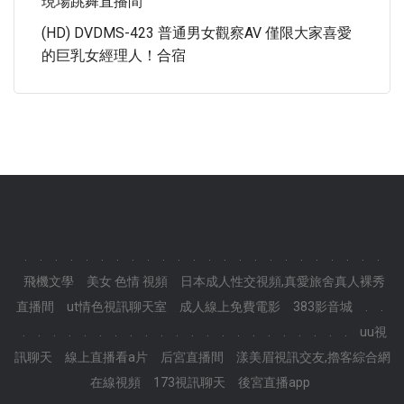
現場跳舞直播間
(HD) DVDMS-423 普通男女觀察AV 僅限大家喜愛
的巨乳女經理人！合宿
.
.
.
.
.
.
.
.
.
.
.
.
.
.
.
.
.
.
.
.
.
.
.
.
飛機文學
美女 色情 視頻
日本成人性交視頻,真愛旅舍真人裸秀
直播間
ut情色視訊聊天室
成人線上免費電影
383影音城
.
.
.
.
.
.
.
.
.
.
.
.
.
.
.
.
.
.
.
.
.
.
.
.
uu視
訊聊天
線上直播看a片
后宮直播間
漾美眉視訊交友,擼客綜合網
在線視頻
173視訊聊天
後宮直播app