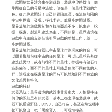
一款開放世界沙盒生存類遊戲，遊戲中你將扮演一個
剛剛從自己的母星中逃離，便在另一個星球墜毀的角
色。從此你就開始了自己的冒險生涯，在這個無限的
宇宙中探索、發現，掙扎求存。並逐步解開謎團。
星界邊境的遊戲機制和泰拉瑞亞差不多，以生存、挖
掘、探索、製造和建造為主，不同的是，星界邊境在
遊戲中有主線支線任務引導遊戲的整體走向，並一步
步解開謎團。
星界邊境的遊戲背景以宇宙星球作為玩家的舞台，可
以開著飛船前往宇宙的任何星球，可以以星球為基礎
建造殖民地，或者前往不同的星球，挖掘稀有礦石打
造裝備等，而不同的星球上可能居住著不同種族的人
群，讓玩家在探索星球的同時可以體驗到不同種族的
文化差異和特色。
遊戲的特點
武器系統：星界邊境的武器庫非常龐大，刀槍棍棒任
何你的認知里有的武器，基本上都出現在遊戲中，武
器可以通過野怪，BOSS，自己打造，甚至在垃圾桶中
都可以翻出一把「屠龍寶刀」，可玩性極高。